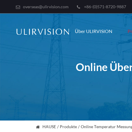
overseas@ulirvision.com
+86-(0)571-8720-9887
Über ULIRVISION
P
Online Über
HAUSE
Produkte
Online Temperatur Messung