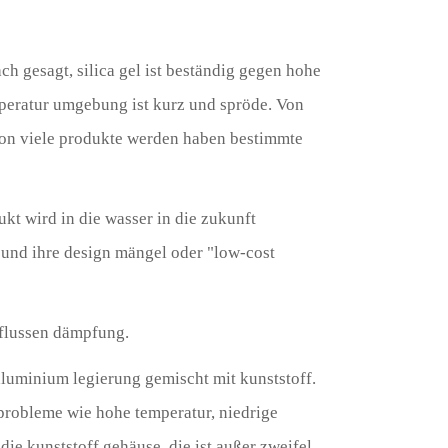
ach gesagt, silica gel ist beständig gegen hohe
mperatur umgebung ist kurz und spröde. Von
t von viele produkte werden haben bestimmte
ukt wird in die wasser in die zukunft
, und ihre design mängel oder "low-cost
nflussen dämpfung.
 aluminium legierung gemischt mit kunststoff.
 probleme wie hohe temperatur, niedrige
 die kunststoff gehäuse, die ist außer zweifel.