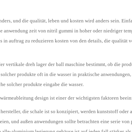
nders, und die qualität, leben und kosten wird anders sein. Einf
Die anwendung zeit von nitril gummi in hoher oder niedriger te
s in auftrag zu reduzieren kosten von den details, die qualitä
 der vertikale dreh lager der ball maschine bestimmt, ob die prod
 solcher produkte oft in die wasser in praktische anwendungen
che solcher produkte eingabe die wasser.
 wärmeableitung design ist einer der wichtigsten faktoren beei
hersteller, die schale ist so konzipiert, werden kunststoff oder
reien, und außen anwendungen sollte betrachten eine serie von
e alle-aluminium legierung gehäuse ist auf jeden fall stärker als