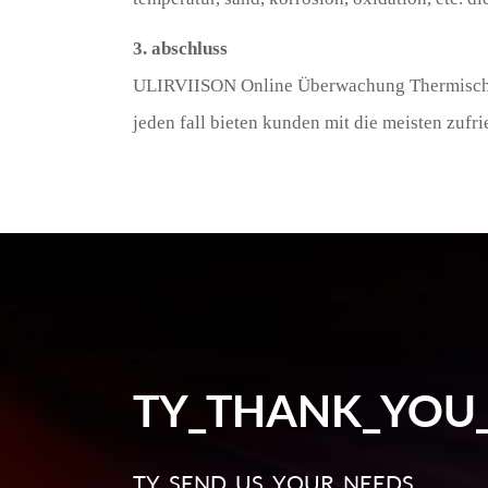
3. abschluss
ULIRVIISON Online Überwachung Thermische Im
jeden fall bieten kunden mit die meisten zufri
TY_THANK_YOU
TY_SEND_US_YOUR_NEEDS