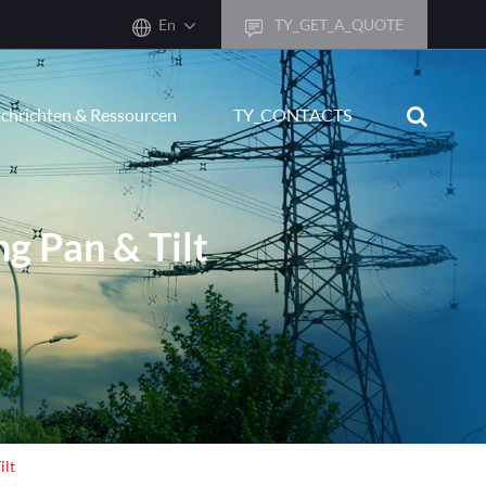
En
TY_GET_A_QUOTE
sh
chrichten & Ressourcen
TY_CONTACTS
어
ais
sch
g Pan & Tilt
ñol
ano
кий
uguês
ال
ilt