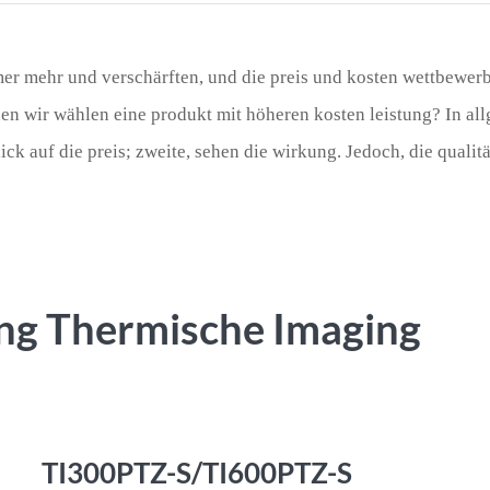
Türk
Indo
mer mehr und verschärften, und die preis und kosten wettbewer
nnen wir wählen eine produkt mit höheren kosten leistung? In 
TY_
ck auf die preis; zweite, sehen die wirkung. Jedoch, die qualität 
ng Thermische Imaging
TI300PTZ-S/TI600PTZ-S