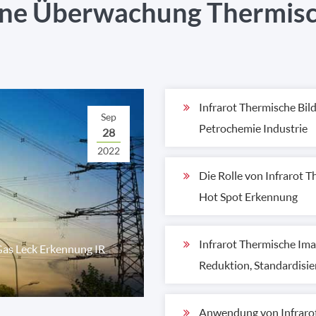
ne Überwachung Thermisc
Infrarot Thermische Bil
Sep
Petrochemie Industrie
28
2022
Die Rolle von Infrarot T
Hot Spot Erkennung
Infrarot Thermische Im
Gas Leck Erkennung IR
Reduktion, Standardisier
Anwendung von Infrarot