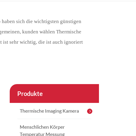
çe
nesia
b haben sich die wichtigsten günstigen
allgemeinen, kunden wählen Thermische
CHINAS
ist sehr wichtig, die ist auch ignoriert
Produkte
Thermische Imaging Kamera
Menschlichen Körper
Temperatur Messung