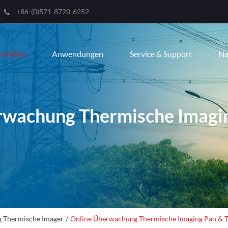
+86-(0)571-8720-6252
Engli
rodukte
Anwendungen
Service & Support
Na
한국
franç
Deut
wachung Thermische Imagin
Espa
itali
русс
port
عربية
 Thermische Imager
Online Überwachung Thermische Imaging Pan & T