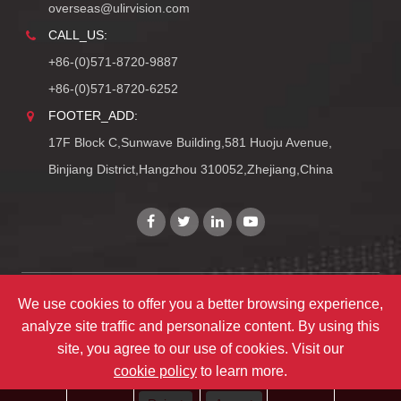
overseas@ulirvision.com
CALL_US:
+86-(0)571-8720-9887
+86-(0)571-8720-6252
FOOTER_ADD:
17F Block C,Sunwave Building,581 Huoju Avenue,
Binjiang District,Hangzhou 310052,Zhejiang,China
We use cookies to offer you a better browsing experience,
Copyright©
Zhejiang ULIRVISION Technology Co., Ltd.
analyze site traffic and personalize content. By using this
TY_ALL_RIGHTS_RESERVEDS
site, you agree to our use of cookies. Visit our
TY_SITEMAPS
|
TY_PRIVACY
cookie policy
to learn more.