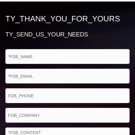
13 megapixel CMOS,
Visuelle kamera
autofokus, LED füllen licht
TY_THANK_YOU_FOR_YOURS
Frequenz
50Hz/60Hz
TY_SEND_US_YOUR_NEEDS
Verstärkung
1X ~ 35X kontinuierliche
12 paletten (einschließlich
eisen rot, regenbogen,
Palette
schwarz heißer und weiß
heißer, etc.)
Kontrast/Helligkeit
Auto/Manuelle
Messung
-20 ℃ ~ + 600 ℃ (kann
Temperatur bereich
erweitert werden, um 1200 