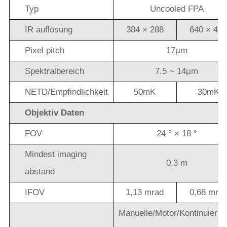
Typ
Uncooled FPA
IR auflösung
384 × 288
640 × 48
Pixel pitch
17μm
Spektralbereich
7.5 ~ 14μm
NETD/Empfindlichkeit
50mK
30mK
Objektiv Daten
FOV
24 ° × 18 °
Mindest imaging
0,3 m
abstand
IFOV
1,13 mrad
0,68 mra
Manuelle/Motor/Kontinuierli