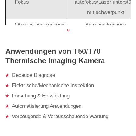
Fokus
autofokus/Laser unterstütz
mit schwerpunkt
Objektiv anerkennung
Auto anerkennung
45 ° × 34 °, 12 ° × 9 °, 6.2 °
Objektiv (optional)
4.7 °
Anwendungen von T50/T70
Thermische Imaging Kamera
Objektiv rotation
180 ° rotation
Bild Leistung
Gebäude Diagnose
HD 5 "farbe digital LCD, 12
Elektrische/Mechanische Inspektion
LCD
× 720
Forschung & Entwicklung
Automatisierung Anwendungen
0.5 "farbe OLED display,
Vorbeugende & Vorausschauende Wartung
Sucher
unterstützung manuelle zoo
1024 × 768