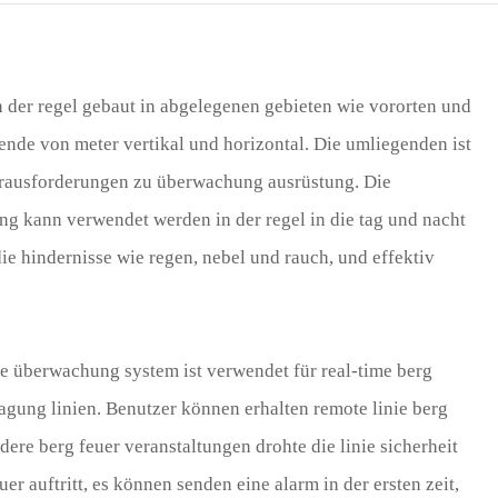
Türk
Indo
in der regel gebaut in abgelegenen gebieten wie vororten und
TY_
ende von meter vertikal und horizontal. Die umliegenden ist
erausforderungen zu überwachung ausrüstung. Die
g kann verwendet werden in der regel in die tag und nacht
e hindernisse wie regen, nebel und rauch, und effektiv
re überwachung system ist verwendet für real-time berg
ung linien. Benutzer können erhalten remote linie berg
dere berg feuer veranstaltungen drohte die linie sicherheit
er auftritt, es können senden eine alarm in der ersten zeit,