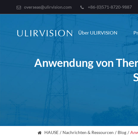
overseas@ulirvision.com
+86-(0)571-8720-9887
Über ULIRVISION
P
Anwendung von Ther
HAUSE
Nachrichten & Ressourcen
Blog
Anw