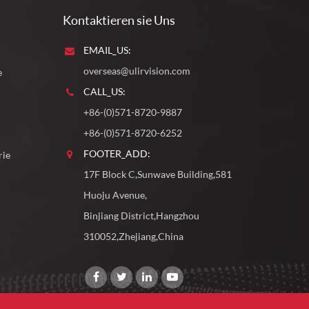
Kontaktieren sie Uns
EMAIL_US:
overseas@ulirvision.com
e
CALL_US:
+86-(0)571-8720-9887
+86-(0)571-8720-6252
FOOTER_ADD:
rie
17F Block C,Sunwave Building,581
Huoju Avenue,
Binjiang District,Hangzhou
310052,Zhejiang,China