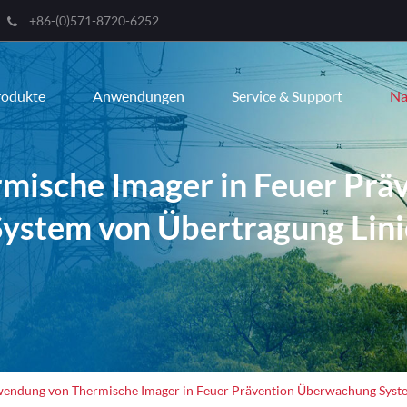
+86-(0)571-8720-6252
Engli
rodukte
Anwendungen
Service & Support
Na
한국
franç
mische Imager in Feuer Prä
Deut
System von Übertragung Lini
Espa
itali
русс
port
عربية
endung von Thermische Imager in Feuer Prävention Überwachung Syste