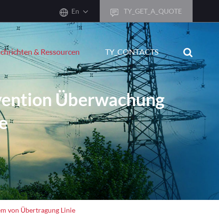
En
TY_GET_A_QUOTE
sh
chrichten & Ressourcen
TY_CONTACTS
어
ais
vention Überwachung
sch
e
ñol
ano
кий
uguês
ال
m von Übertragung Linie