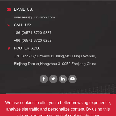
EMAIL_US:
overseas@ulirvision.com
CALL_US:
+86-(0)571-8720-9887
+86-(0)571-8720-6252
FOOTER_ADD:
17F Block C,Sunwave Building,581 Huoju Avenue,
Binjiang District,Hangzhou 310052,Zhejiang,China
We use cookies to offer you a better browsing experience,
Copyright©
Zhejiang ULIRVISION Technology Co., Ltd.
analyze site traffic and personalize content. By using this
TY_ALL_RIGHTS_RESERVEDS
site, you agree to our use of cookies. Visit our