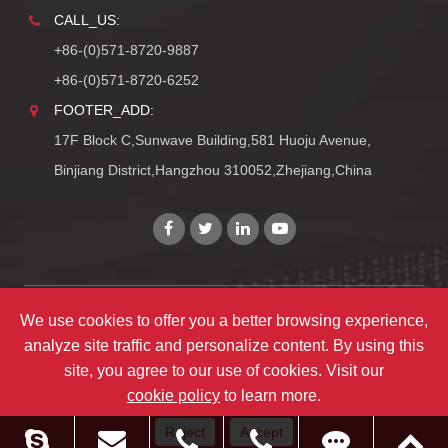
CALL_US:
+86-(0)571-8720-9887
+86-(0)571-8720-6252
FOOTER_ADD:
17F Block C,Sunwave Building,581 Huoju Avenue,
Binjiang District,Hangzhou 310052,Zhejiang,China
We use cookies to offer you a better browsing experience,
Copyright©
Zhejiang ULIRVISION Technology Co., Ltd.
analyze site traffic and personalize content. By using this
TY_ALL_RIGHTS_RESERVEDS
site, you agree to our use of cookies. Visit our
TY_SITEMAPS
|
TY_PRIVACY
cookie policy
to learn more.
Reject
Accept