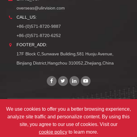
overseas@ulirvision.com
CALL_US:
+86-(0)571-8720-9887
+86-(0)571-8720-6252
FOOTER_ADD:
17F Block C,Sunwave Building,581 Huoju Avenue,
Binjiang District,Hangzhou 310052,Zhejiang,China
We use cookies to offer you a better browsing experience,
Copyright©
Zhejiang ULIRVISION Technology Co., Ltd.
analyze site traffic and personalize content. By using this
TY_ALL_RIGHTS_RESERVEDS
site, you agree to our use of cookies. Visit our
TY_SITEMAPS
|
TY_PRIVACY
cookie policy
to learn more.