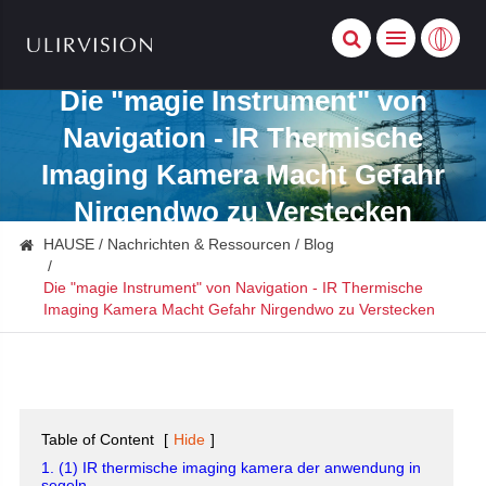
Die "magie Instrument" von
Navigation - IR Thermische
Imaging Kamera Macht Gefahr
Nirgendwo zu Verstecken
HAUSE
Nachrichten & Ressourcen
Blog
Die "magie Instrument" von Navigation - IR Thermische
Imaging Kamera Macht Gefahr Nirgendwo zu Verstecken
Table of Content
[
Hide
]
1. (1) IR thermische imaging kamera der anwendung in
segeln