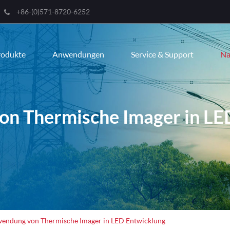
+86-(0)571-8720-6252
Engli
rodukte
Anwendungen
Service & Support
Na
한국
franç
Deut
n Thermische Imager in LE
Espa
itali
русс
port
عربية
endung von Thermische Imager in LED Entwicklung