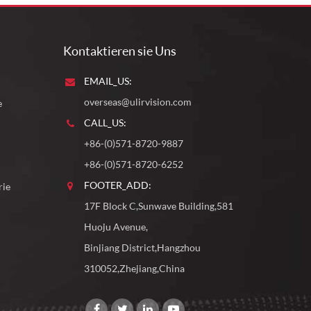
Kontaktieren sie Uns
EMAIL_US:
overseas@ulirvision.com
e
CALL_US:
+86-(0)571-8720-9887
+86-(0)571-8720-6252
FOOTER_ADD:
rie
17F Block C,Sunwave Building,581
Huoju Avenue,
Binjiang District,Hangzhou
310052,Zhejiang,China