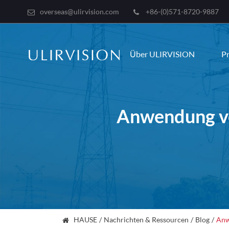
overseas@ulirvision.com
+86-(0)571-8720-9887
Über ULIRVISION
P
Anwendung vo
HAUSE
Nachrichten & Ressourcen
Blog
Anw