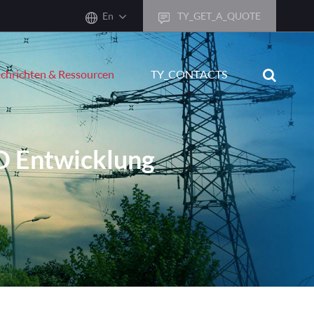
En
TY_GET_A_QUOTE
sh
chrichten & Ressourcen
TY_CONTACTS
어
ais
sch
D Entwicklung
ñol
ano
кий
uguês
ال