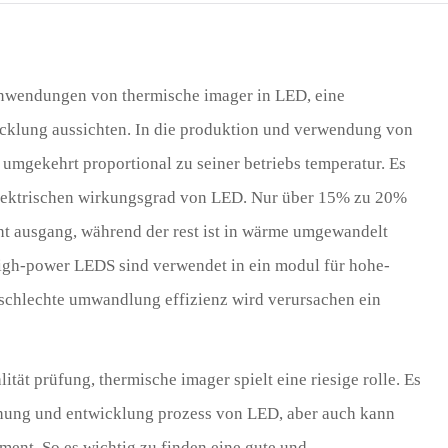
Türk
Indo
e anwendungen von thermische imager in LED, eine
TY_
icklung aussichten. In die produktion und verwendung von
 umgekehrt proportional zu seiner betriebs temperatur. Es
oelektrischen wirkungsgrad von LED. Nur über 15% zu 20%
cht ausgang, während der rest ist in wärme umgewandelt
high-power LEDS sind verwendet in ein modul für hohe-
m schlechte umwandlung effizienz wird verursachen ein
tät prüfung, thermische imager spielt eine riesige rolle. Es
chung und entwicklung prozess von LED, aber auch kann
ent. So es wichtig zu finden eine gute und