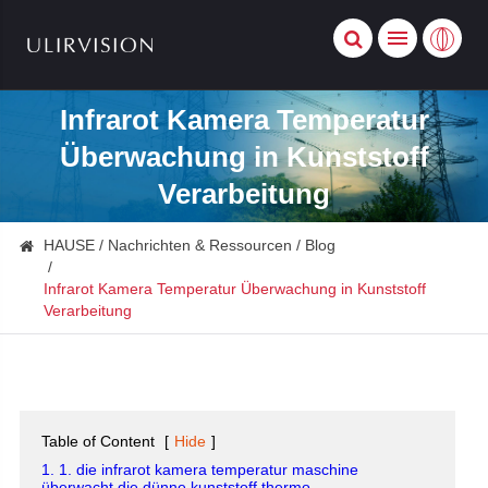
Infrarot Kamera Temperatur
Überwachung in Kunststoff
Verarbeitung
HAUSE
Nachrichten & Ressourcen
Blog
Infrarot Kamera Temperatur Überwachung in Kunststoff
Verarbeitung
Table of Content
[
Hide
]
1. 1. die infrarot kamera temperatur maschine
überwacht die dünne kunststoff thermo