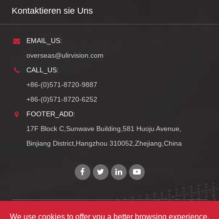
Kontaktieren sie Uns
EMAIL_US:
overseas@ulirvision.com
CALL_US:
+86-(0)571-8720-9887
+86-(0)571-8720-6252
FOOTER_ADD:
17F Block C,Sunwave Building,581 Huoju Avenue,
Binjiang District,Hangzhou 310052,Zhejiang,China
We use cookies to offer you a better browsing experience,
Copyright©
Zhejiang ULIRVISION Technology Co., Ltd.