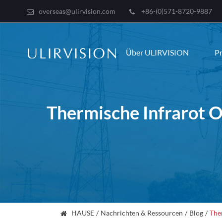
overseas@ulirvision.com
+86-(0)571-8720-9887
Über ULIRVISION
P
Thermische Infrarot 
HAUSE
Nachrichten & Ressourcen
Blog
The