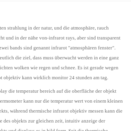
Türk
Indo
eten strahlung in der natur, und die atmosphäre, rauch
TY_
ht und in der nähe von-infrarot rays, aber sind transparent
zwei bands sind genannt infrarot "atmosphären fenster".
eutlich die ziel, dass muss überwacht werden in eine ganz
dichten wolken wie regen und schnee. Es ist gerade wegen
rot objektiv kann wirklich monitor 24 stunden am tag.
play die temperatur bereich auf die oberfläche der objekt
 thermometer kann nur die temperatur wert von einem kleinen
ekts, während thermische infrarot objektiv messen kann die
des objekts zur gleichen zeit, intuitiv anzeige der
kts und displays es in bild form. Seit die thermische