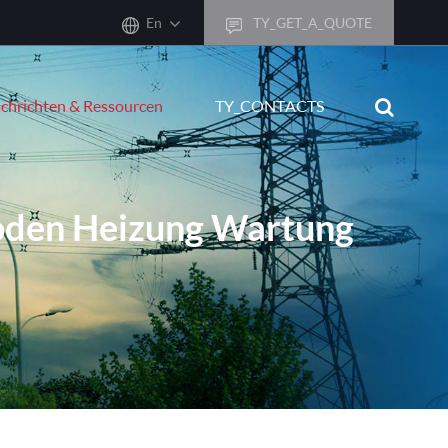
En
TY_GET_A_QUOTE
sh
chrichten & Ressourcen
TY_CONTACTS
어
ais
sch
Boden Heizung Wartung
ñol
ano
кий
uguês
ال