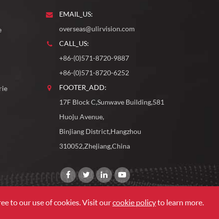
EMAIL_US:
overseas@ulirvision.com
e
CALL_US:
+86-(0)571-8720-9887
+86-(0)571-8720-6252
FOOTER_ADD:
rie
17F Block C,Sunwave Building,581
Huoju Avenue,
Binjiang District,Hangzhou
310052,Zhejiang,China
ee to our use of cookies. Visit our
cookie policy
to learn more.