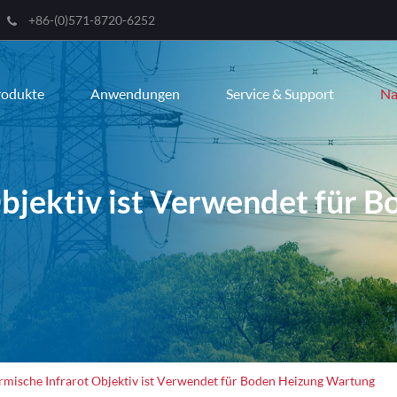
+86-(0)571-8720-6252
Engli
rodukte
Anwendungen
Service & Support
Na
한국
franç
Deut
Objektiv ist Verwendet für 
Espa
itali
русс
port
عربية
rmische Infrarot Objektiv ist Verwendet für Boden Heizung Wartung