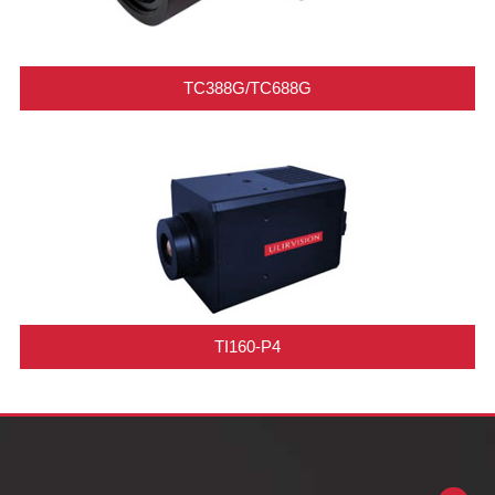
TC388G/TC688G
TI160-P4