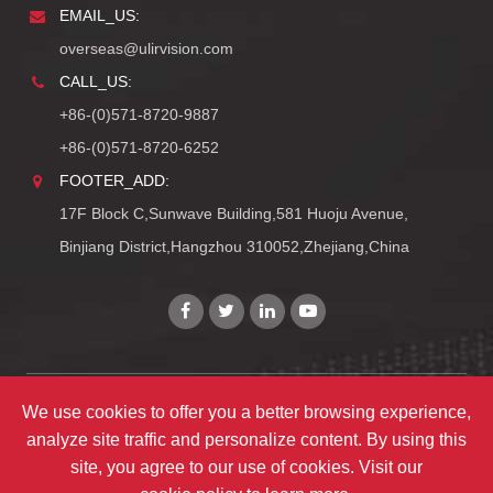
EMAIL_US:
overseas@ulirvision.com
CALL_US:
+86-(0)571-8720-9887
+86-(0)571-8720-6252
FOOTER_ADD:
17F Block C,Sunwave Building,581 Huoju Avenue,
Binjiang District,Hangzhou 310052,Zhejiang,China
We use cookies to offer you a better browsing experience,
Copyright©
Zhejiang ULIRVISION Technology Co., Ltd.
analyze site traffic and personalize content. By using this
TY_ALL_RIGHTS_RESERVEDS
site, you agree to our use of cookies. Visit our
TY_SITEMAPS
|
TY_PRIVACY